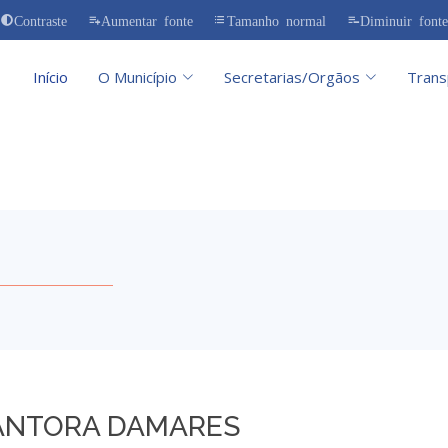
Contraste
Aumentar fonte
Tamanho normal
Diminuir fonte
Início
O Município
Secretarias/Orgãos
Trans
ANTORA DAMARES