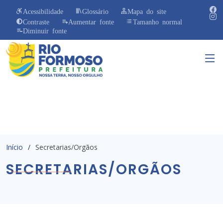
Acessibilidade
Glossário
Mapa do site
Contraste
Aumentar fonte
Tamanho normal
Diminuir fonte
Início
Secretarias/Orgãos
SECRETARIAS/ORGÃOS