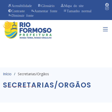
Acessibilidade
Glossário
Mapa do site
Contraste
Aumentar fonte
Tamanho normal
Diminuir fonte
Início
Secretarias/Orgãos
SECRETARIAS/ORGÃOS