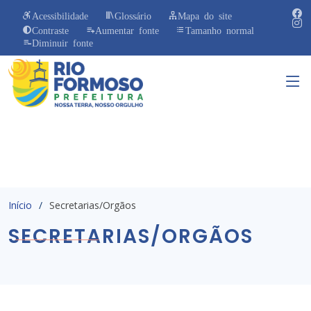
Acessibilidade
Glossário
Mapa do site
Contraste
Aumentar fonte
Tamanho normal
Diminuir fonte
Início
Secretarias/Orgãos
SECRETARIAS/ORGÃOS